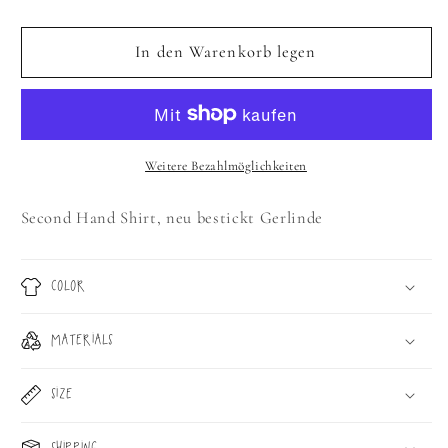
die
die
Menge
Menge
für
für
In den Warenkorb legen
OPTIMIST
OPTIMIST
Weitere Bezahlmöglichkeiten
Second Hand Shirt, neu bestickt Gerlinde
COLOR
MATERIALS
SIZE